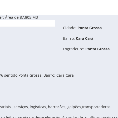
f: Área de 87.805 M3
Cidade:
Ponta Grossa
Bairro:
Cará Cará
Logradouro:
Ponta Grossa
6 sentido Ponta Grossa, Bairro: Cará Cará
riais , serviços, logísticas, barracões, galpões,transportadoras
cesso feito com via de desaceleração. Ao redor de multinacionais 