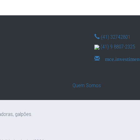
(41) 32742801
(41) 9 8807-2325
mce.investimen
Visualizar fotos
Roseira
Quem Somos
m Comendador Roseira.
adoras, galpões.