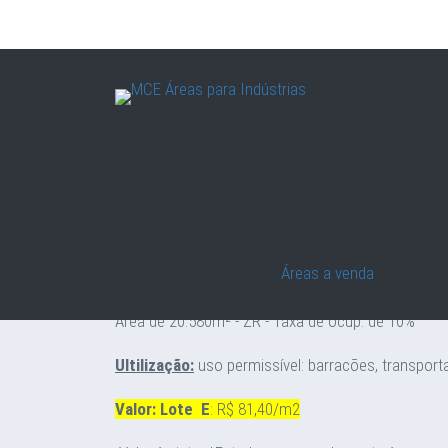
Imprimir página
Lote para barracão no Campo Largo da 
Áreas a venda
Localização: Esquina da Rua Pedro Buhrer co
Área de 20.580m² - ZR - Taxa de ocup. de 10%
Ultilização:
uso permissível: barracões, transport
Valor:
Lote
E
: R$ 81,40/m2