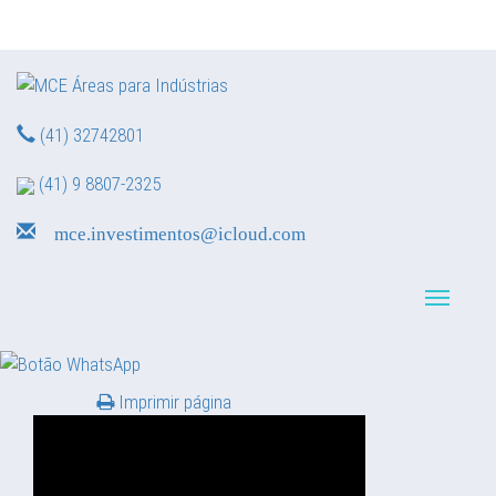
(41) 32742801
(41) 9 8807-2325
mce.investimentos@icloud.com
Navegação reduzid
Imprimir página