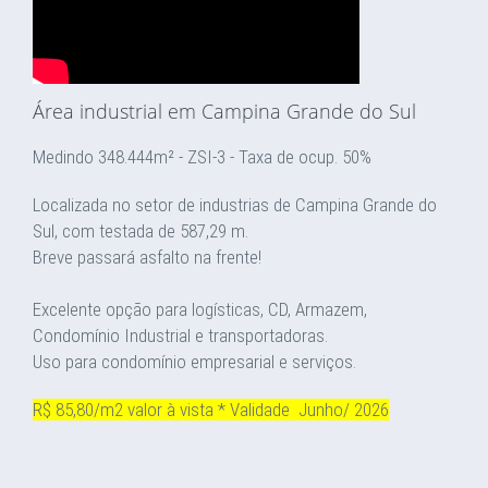
Área industrial em Campina Grande do Sul
Medindo 348.444m² - ZSI-3 - Taxa de ocup. 50%
Localizada no setor de industrias de Campina Grande do
Sul, com testada de 587,29 m.
Breve passará asfalto na frente!
Excelente opção para logísticas, CD, Armazem,
Condomínio Industrial e transportadoras.
Uso para condomínio empresarial e serviços.
R$ 85,80/m2 valor à vista * Validade Junho/ 2026